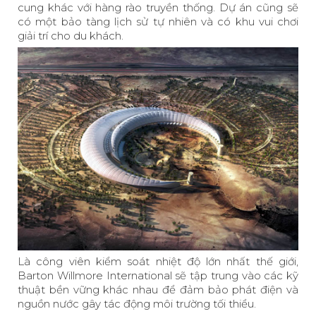
cung khác với hàng rào truyền thống. Dự án cũng sẽ
có một bảo tàng lịch sử tự nhiên và có khu vui chơi
giải trí cho du khách.
Là công viên kiểm soát nhiệt độ lớn nhất thế giới,
Barton Willmore International sẽ tập trung vào các kỹ
thuật bền vững khác nhau để đảm bảo phát điện và
nguồn nước gây tác động môi trường tối thiểu.