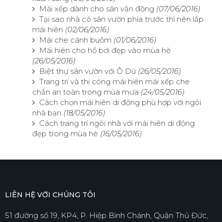
Mái xếp dành cho sân vận động
(07/06/2016)
Tại sao nhà có sân vườn phía trước thì nên lắp
mái hiên
(02/06/2016)
Mái che cánh buồm
(01/06/2016)
Mái hiên cho hồ bơi đẹp vào mùa hè
(26/05/2016)
Biệt thự sân vườn với Ô Dù
(26/05/2016)
Trang trí và thi công mái hiên mái xếp che
chắn an toàn trong mùa mưa
(24/05/2016)
Cách chọn mái hiên di động phù hợp với ngôi
nhà bạn
(18/05/2016)
Cách trang trí ngôi nhà với mái hiên di động
đẹp trong mùa hè
(16/05/2016)
LIÊN HỆ VỚI CHÚNG TÔI
51 đường số 19, KP4, P. Hiệp Bình Chánh, Quận Thủ Đức,