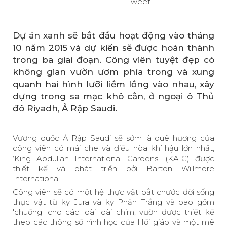
Tweet
Dự án xanh sẽ bắt đầu hoạt động vào tháng
10 năm 2015 và dự kiến sẽ được hoàn thành
trong ba giai đoạn. Công viên tuyệt đẹp có
không gian vườn ươm phía trong và xung
quanh hai hình lưỡi liềm lồng vào nhau, xây
dựng trong sa mạc khô cằn, ở ngoại ô Thủ
đô Riyadh, Ả Rập Saudi.
Vương quốc Ả Rập Saudi sẽ sớm là quê hương của
công viên có mái che và điều hòa khí hậu lớn nhất,
‘King Abdullah International Gardens’ (KAIG) được
thiết kế và phát triển bởi Barton Willmore
International.
Công viên sẽ có một hệ thực vật bắt chước đời sống
thực vật từ kỷ Jura và kỷ Phấn Trắng và bao gồm
'chuồng' cho các loài loài chim; vườn được thiết kế
theo các thông số hình học của Hồi giáo và một mê