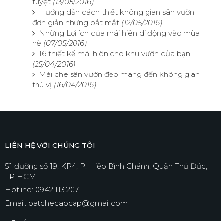
tuyệt
(13/05/2016)
Hướng dẫn cách thiết không gian sân vườn
đơn giản nhưng bắt mắt
(12/05/2016)
Những Lợi ích của mái hiên di động vào mùa
hè
(07/05/2016)
16 thiết kế mái hiên cho khu vườn của bạn.
(25/04/2016)
Mái che sân vườn đẹp mang đến không gian
thú vị
(16/04/2016)
LIÊN HỆ VỚI CHÚNG TÔI
51 đường số 19, KP4, P. Hiệp Bình Chánh, Quận Thủ Đức,
TP HCM
Hotline: 0942.113.207
Email: batchecaocap@gmail.com