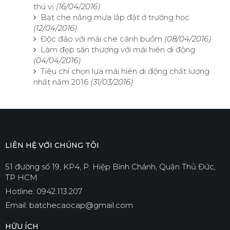
thú vị
(16/04/2016)
Bạt che nắng mưa lắp đặt ở trường học
(12/04/2016)
Độc đáo với mái che cánh buồm
(08/04/2016)
Làm đẹp sân thượng với mái hiên di động
(04/04/2016)
Tiêu chí chọn lựa mái hiên di động chất lượng
nhất năm 2016
(31/03/2016)
LIÊN HỆ VỚI CHÚNG TÔI
51 đường số 19, KP4, P. Hiệp Bình Chánh, Quận Thủ Đức,
TP HCM
Hotline: 0942.113.207
Email: batchecaocap@gmail.com
HỮU ÍCH