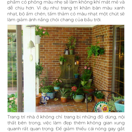
phẩm có phông màu nhẹ sẽ làm không khí mát mẻ và
dễ chịu hơn. Ví dụ như trang trí khăn bàn màu xanh
nhạt, bộ ấm chén, tấm thảm có màu nhạt một chút sẽ
làm giảm ánh nắng chói chang của bầu trời.
Trang trí nhà ở không chỉ trang bị những đồ dùng, nội
thất bên trong, việc làm đẹp thêm không gian xung
quanh rất quan trọng. Để giảm thiểu cái nóng gay gắt