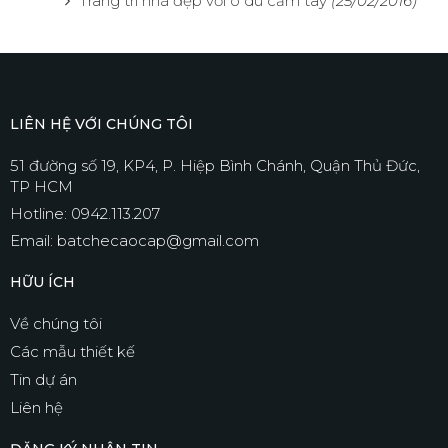
Trang trí nhà đẹp với ô dù cầm tay
(25/02/2016)
LIÊN HỆ VỚI CHÚNG TÔI
51 đường số 19, KP4, P. Hiệp Bình Chánh, Quận Thủ Đức,
TP HCM
Hotline: 0942.113.207
Email: batchecaocap@gmail.com
HỮU ÍCH
Về chúng tôi
Các mẫu thiết kế
Tin dự án
Liên hệ