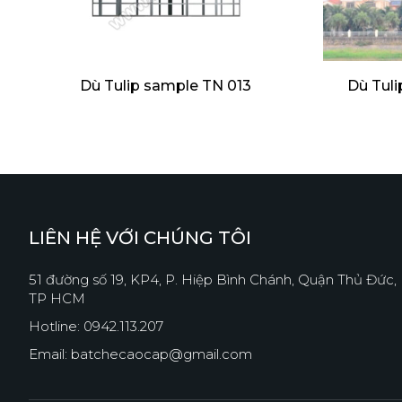
Dù Tulip sample TN 013
Dù Tuli
LIÊN HỆ VỚI CHÚNG TÔI
51 đường số 19, KP4, P. Hiệp Bình Chánh, Quận Thủ Đức,
TP HCM
Hotline: 0942.113.207
Email: batchecaocap@gmail.com