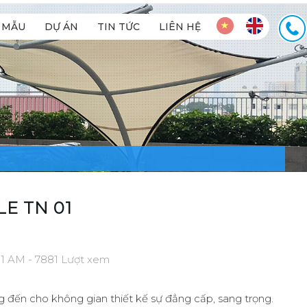
MẪU
DỰ ÁN
TIN TỨC
LIÊN HỆ
E TN 01
31 AM - 7881 Lượt xem
 đến cho không gian thiết kế sự đẳng cấp, sang trọng.