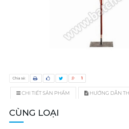
1
Chia sẻ:
CHI TIẾT SẢN PHẨM
HƯỚNG DẪN THI
CÙNG LOẠI