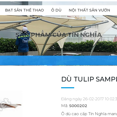
BẠT SÂN THỂ THAO
Ô DÙ
NỘI THẤT SÂN VƯỜN
DÙ TULIP SAMPL
Đăng ngày 26-02-2017 10:02:
Mã:
S000202
Ô dù cao cấp Tín Nghĩa mang