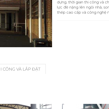
dựng, thời gian thi công và c
lực đè nặng lên ngôi nhà, s
thép cao cấp và công nghệ m
 CÔNG VÀ LẮP ĐẶT