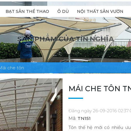
BẠT SÂN THỂ THAO
Ô DÙ
NỘI THẤT SÂN VƯỜN
Mái che tôn
MÁI CHE TÔN TN
Đăng ngày 26-09-2016 02:37
Mã:
TN151
Tôn thế hệ mới có nhiều ưu 