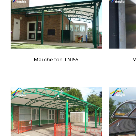
Mái che tôn TN155
M