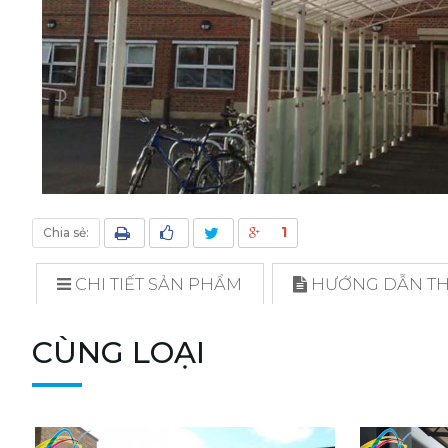
1
Chia sẻ:
CHI TIẾT SẢN PHẨM
HƯỚNG DẪN THI
CÙNG LOẠI