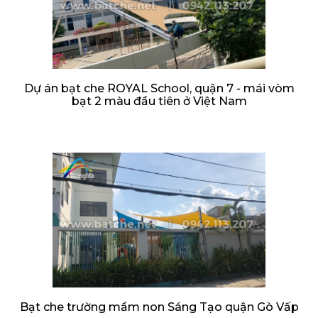
Dự án bạt che ROYAL School, quận 7 - mái vòm
bạt 2 màu đầu tiên ở Việt Nam
Bạt che trường mầm non Sáng Tạo quận Gò Vấp