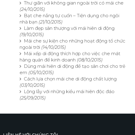
Thư giãn với không gian ngoài trời có mái che
(24/10/2015)
Bạt che nắng tự cuốn – Tiện dụng cho ngôi
nhà bạn
(21/10/2015)
Làm đẹp sân thượng với mái hiên di động
(19/10/2015)
Mái che sự kiện cho những hoạt động tổ chức
ngoài trời
(14/10/2015)
Mái xếp di động thích hợp cho việc che mát
hàng quán để kinh doanh
(08/10/2015)
Dùng mái hiên di động để tạo sân chơi cho trẻ
em
(05/10/2015)
Cách lựa chọn mái che di động chất lượng​
(03/10/2015)
Lộng lẫy với những kiểu mái hiên độc đáo
(25/09/2015)