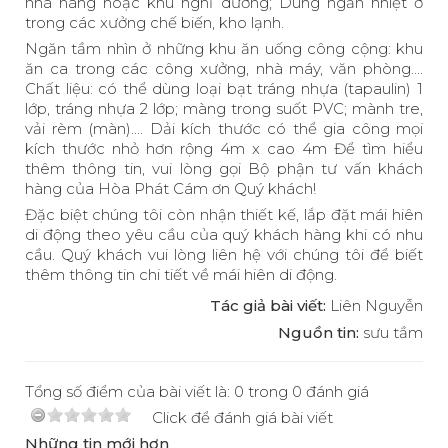
nhà hàng hoặc khu nghỉ dưỡng; Dùng ngăn nhiệt ở
trong các xưởng chế biến, kho lạnh.
Ngăn tầm nhìn ở những khu ăn uống công cộng: khu
ăn ca trong các công xưởng, nhà máy, văn phòng....
Chất liệu: có thể dùng loại bạt tráng nhựa (tapaulin) 1
lớp, tráng nhựa 2 lớp; màng trong suốt PVC; mành tre,
vải rèm (màn).... Dải kích thước có thể gia công mọi
kích thước nhỏ hơn rộng 4m x cao 4m Để tìm hiểu
thêm thông tin, vui lòng gọi Bộ phận tư vấn khách
hàng của Hòa Phát Cám ơn Quý khách!
Đặc biệt chúng tôi còn nhận thiết kế, lắp đặt mái hiên
di động theo yêu cầu của quý khách hàng khi có nhu
cầu. Quý khách vui lòng liên hệ với chúng tôi để biết
thêm thông tin chi tiết về mái hiên di động.
Tác giả bài viết:
Liên Nguyễn
Nguồn tin:
sưu tầm
Tổng số điểm của bài viết là: 0 trong 0 đánh giá
Click để đánh giá bài viết
Những tin mới hơn