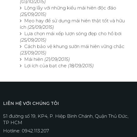
(03/10/2015)
Lộng lẫy với những kiểu mái hiên độc đáo
(25/09/2015)
Mẹo hay để sử dụng mái hiên thật tốt và hữu
ích
(25/09/2015)
Lựa chọn mái xếp lượn sóng đẹp cho hồ bơi
(25/09/2015)
Cách bảo vệ khung sườn mái hiên vững chắc
(23/09/2015)
Mái hiên
(21/09/2015)
Lợi ích của bạt che
(18/09/2015)
LIÊN HỆ VỚI CHÚNG TÔI
51 đường số 19, KP4, P. Hiệp Bình Chánh, Quận Thủ Đức,
TP HCM
Hotline: 0942.113.207