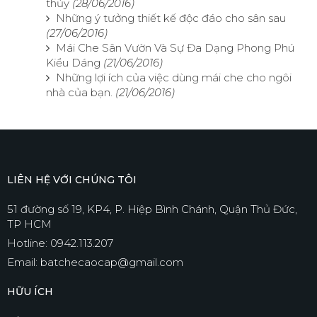
thủy
(28/06/2016)
Những ý tưởng thiết kế độc đáo cho sân sau
(27/06/2016)
Mái Che Sân Vườn Và Sự Đa Dạng Phong Phú
Kiểu Dáng
(21/06/2016)
Những lợi ích của việc dùng mái che cho ngôi
nhà của bạn.
(21/06/2016)
LIÊN HỆ VỚI CHÚNG TÔI
51 đường số 19, KP4, P. Hiệp Bình Chánh, Quận Thủ Đức,
TP HCM
Hotline: 0942.113.207
Email: batchecaocap@gmail.com
HỮU ÍCH