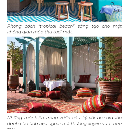
Phong cách "tropical beach" sáng tạo cho một
không gian mùa thu tươi mát.
Những mái hiên trong vườn cầu kỳ với bộ sofa lớn
dành cho bữa tiệc ngoài trời thường xuyên vào mùa