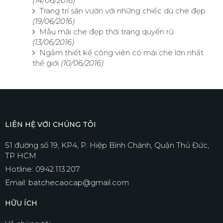
(14/06/2016)
Trang trí sân vườn với những chiếc dù che đẹp
(19/06/2016)
Mẫu mái che đẹp thời trang quyến rũ
(13/06/2016)
Ngắm thiết kế công viên có mái che lớn nhất
thế giới
(10/06/2016)
LIÊN HỆ VỚI CHÚNG TÔI
51 đường số 19, KP4, P. Hiệp Bình Chánh, Quận Thủ Đức,
TP HCM
Hotline: 0942.113.207
Email: batchecaocap@gmail.com
HỮU ÍCH