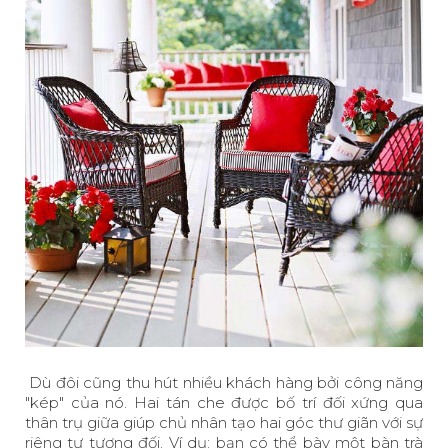
Dù đôi cũng thu hút nhiều khách hàng bởi công năng
"kép" của nó. Hai tán che được bố trí đối xứng qua
thân trụ giữa giúp chủ nhân tạo hai góc thư giãn với sự
riêng tư tương đối. Ví dụ: bạn có thể bày một bàn trà