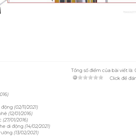
Tổng số điểm của bài viết là:
Click để đán
2016)
i động
(02/11/2021)
phê
(12/01/2016)
c
(27/01/2016)
che di động
(14/02/2021)
trường
(13/02/2021)