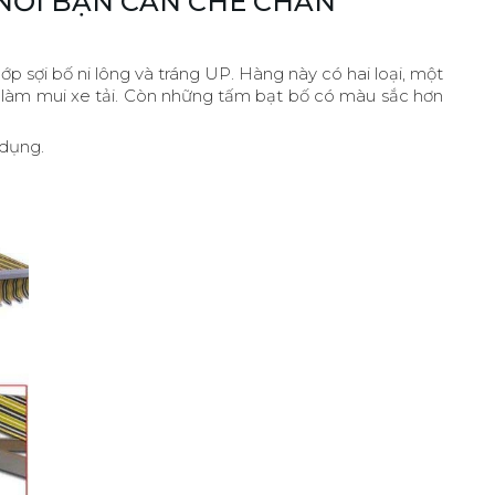
 NƠI BẠN CẦN CHE CHẮN
lớp sợi bố ni lông và tráng UP. Hàng này có hai loại, một
ng làm mui xe tải. Còn những tấm bạt bố có màu sắc hơn
 dụng.