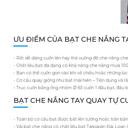
ƯU ĐIỂM CỦA BẠT CHE NẮNG TA
- Rất dễ dàng cuốn lên hay thả xuống để che nắng che
- Chất liệu bạt đa dạng có khả năng che nắng mưa 10
- Bạn có thể cuốn gọn vào khi về chiều hoặc những l
- Cơ cấu quay giống như bạt mái hiên – Tiện dụng và rấ
- Trục cuốn bằng ống nhôm Ø 63 cuốn 1 đầu bạt, đầu bê
BẠT CHE NẮNG TAY QUAY TỰ 
- Toàn bộ cơ cấu bạt được bắt lên tường hoặc trần bằ
- Vải bạt che nắng có chất liệu bạt Tarpaulin Đài Lo