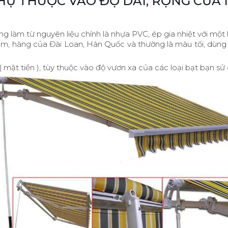
PHỤ THUỘC VÀO ĐỘ DÀI, RỘNG CỦA
ng làm từ nguyên liệu chính là nhựa PVC, ép gia nhiệt với một 
1,5 m, hàng của Đài Loan, Hàn Quốc và thường là màu tối, dù
 mặt tiền ), tùy thuộc vào độ vươn xa của các loại bạt bạn sử