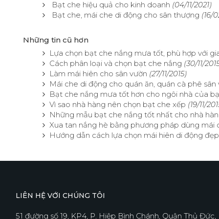
Bạt che hiệu quả cho kinh doanh
(04/11/2021)
Bạt che, mái che di động cho sân thượng
(16/0
Những tin cũ hơn
Lựa chọn bạt che nắng mưa tốt, phù hợp với gi
Cách phân loại và chọn bạt che nắng
(30/11/201
Làm mái hiên cho sân vườn
(27/11/2015)
Mái che di động cho quán ăn, quán cà phê sân
Bạt che nắng mưa tốt hơn cho ngôi nhà của b
Vì sao nhà hàng nên chọn bạt che xếp
(19/11/201
Những mẫu bạt che nắng tốt nhất cho nhà hà
Xua tan nắng hè bằng phương pháp dùng mái 
Hướng dẫn cách lựa chọn mái hiên di động đẹp
LIÊN HỆ VỚI CHÚNG TÔI
51 đường số 19, KP4, P. Hiệp Bình Chánh, Quận Thủ Đức,