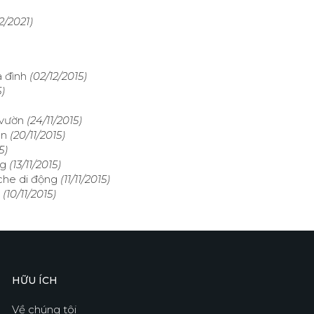
2/2021)
a đình
(02/12/2015)
5)
 vườn
(24/11/2015)
ạn
(20/11/2015)
5)
ng
(13/11/2015)
che di động
(11/11/2015)
(10/11/2015)
HỮU ÍCH
Về chúng tôi