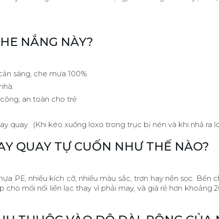
CHE NẮNG NÀY?
 cản sáng, che mưa 100%.
nhà.
công, an toàn cho trẻ
 quay. (Khi kéo xuống loxo trong trục bị nén và khi nhả ra lox
TAY QUAY TỰ CUỐN NHƯ THẾ NÀO?
ựa PE, nhiều kích cỡ, nhiều màu sắc, trơn hay nền sọc. Bền c
 cho mối nối liền lạc thay vì phải may, và giá rẻ hơn khoảng