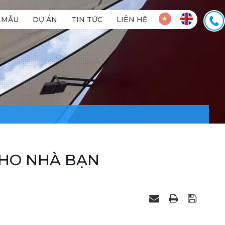
MẪU
DỰ ÁN
TIN TỨC
LIÊN HỆ
CHO NHÀ BẠN