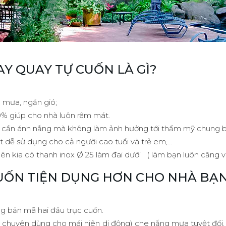
Y QUAY TỰ CUỐN LÀ GÌ?
 mưa, ngăn gió;
0% giúp cho nhà luôn râm mát.
úc cần ánh nắng mà không làm ảnh hưởng tới thẩm mỹ chung 
t dễ sử dụng cho cả người cao tuổi và trẻ em,…
n kia có thanh inox Ø 25 làm đai dưới ( làm bạn luôn căng v
CUỐN TIỆN DỤNG HƠN CHO NHÀ BẠ
ng bản mã hai đầu trục cuốn.
an ( chuyên dùng cho mái hiên di động) che nắng mưa tuyệt đố