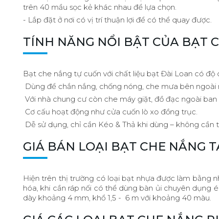
trên 40 mầu sọc kẻ khác nhau để lựa chọn.
- Lắp đặt ở nơi có vị trí thuận lợi để có thể quay được.
TÍNH NĂNG NỔI BẬT CỦA BẠT 
Bạt che nắng tự cuốn với chất liệu bạt Đài Loan có độ
Dùng để chắn nắng, chống nóng, che mưa bên ngoài 
Với nhà chung cư còn che máy giặt, đồ đạc ngoài ban 
Cơ cấu hoạt động như cửa cuốn lò xo đồng trục.
Dễ sử dụng, chỉ cần Kéo & Thả khi dùng – không cần tay
GIÁ BÁN LOẠI BẠT CHE NẮNG 
Hiện trên thị trường có loại bạt nhựa được làm bằng nh
hóa, khi cần ráp nối có thể dùng bàn ủi chuyên dụng ép
dày khoảng 4 mm, khổ 1,5 - 6 m với khoảng 40 màu.