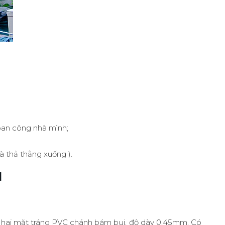
ban công nhà mình;
à thả thẳng xuống ).
N
i, hai mặt tráng PVC chánh bám bụi, độ dày 0.45mm. Có