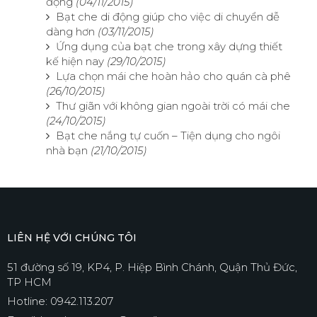
động
(04/11/2015)
Bạt che di động giúp cho việc di chuyển dễ
dàng hơn
(03/11/2015)
Ứng dụng của bạt che trong xây dựng thiết
kế hiện nay
(29/10/2015)
Lựa chọn mái che hoàn hảo cho quán cà phê
(26/10/2015)
Thư giãn với không gian ngoài trời có mái che
(24/10/2015)
Bạt che nắng tự cuốn – Tiện dụng cho ngôi
nhà bạn
(21/10/2015)
LIÊN HỆ VỚI CHÚNG TÔI
51 đường số 19, KP4, P. Hiệp Bình Chánh, Quận Thủ Đức,
TP HCM
Hotline: 0942.113.207