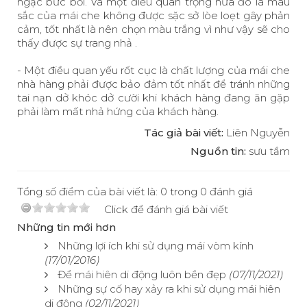
ngạc bức bối. Và một điều quan trọng nửa đó là màu
sắc của mái che không được sặc sở lòe loẹt gây phản
cảm, tốt nhất là nên chọn màu trắng vì như vậy sẽ cho
thấy được sự trang nhả .
- Một điều quan yếu rốt cục là chất lượng của mái che
nhà hàng phải được bảo đảm tốt nhất để tránh những
tai nạn dở khóc dở cười khi khách hàng đang ăn gặp
phải làm mất nhả hứng của khách hàng.
Tác giả bài viết:
Liên Nguyễn
Nguồn tin:
sưu tầm
Tổng số điểm của bài viết là: 0 trong 0 đánh giá
Click để đánh giá bài viết
Những tin mới hơn
Những lợi ích khi sử dụng mái vòm kính
(17/01/2016)
Để mái hiên di động luôn bền đẹp
(07/11/2021)
Những sự cố hay xảy ra khi sử dụng mái hiên
di động
(02/11/2021)