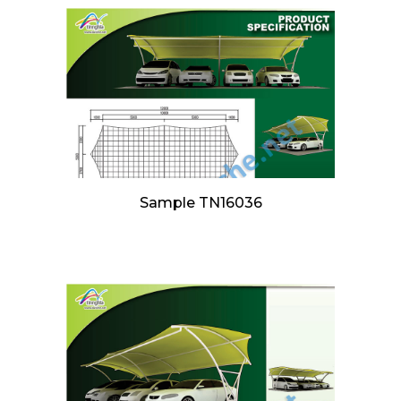
Sample TN16036