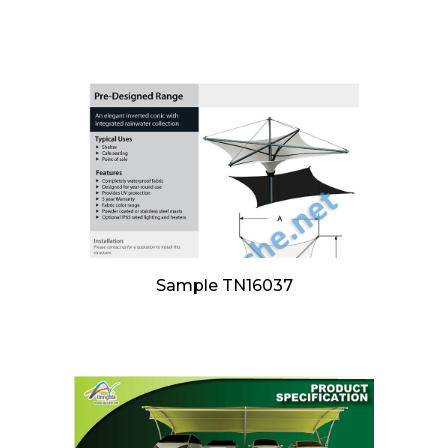
Sample TN16037