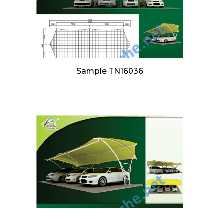
Sample TN16036