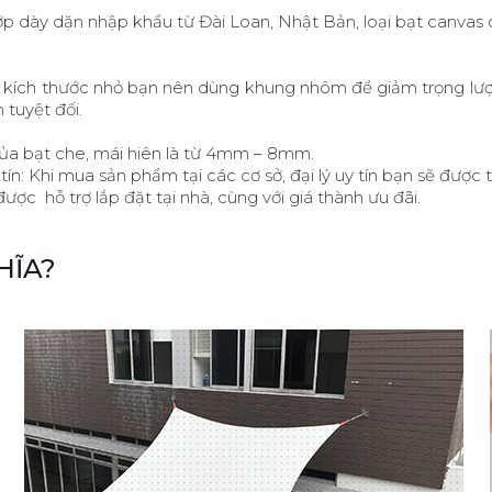
í 3 lớp dày dặn nhập khẩu từ Đài Loan, Nhật Bản, loại bạt canv
ó kích thước nhỏ bạn nên dùng khung nhôm để giảm trọng lượng
tuyệt đối.
ủa bạt che, mái hiên là từ 4mm – 8mm.
ín: Khi mua sản phẩm tại các cơ sở, đại lý uy tín bạn sẽ được 
được hỗ trợ lắp đặt tại nhà, cùng với giá thành ưu đãi.
HĨA?