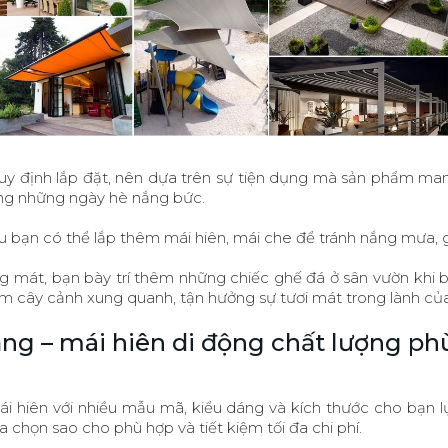
quy định lắp đặt, nên dựa trên sự tiện dụng mà sản phẩm man
ong những ngày hè nắng bức.
u bạn có thể lắp thêm mái hiên, mái che để tránh nắng mưa, gi
ng mát, bạn bày trí thêm những chiếc ghế đá ở sân vườn khi
m cây cảnh xung quanh, tận hưởng sự tươi mát trong lành của
ng – mái hiên di động chất lượng phù
mái hiên với nhiều mẫu mã, kiểu dáng và kích thước cho bạn 
chọn sao cho phù hợp và tiết kiệm tối đa chi phí.