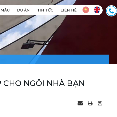
MẪU
DỰ ÁN
TIN TỨC
LIÊN HỆ
P CHO NGÔI NHÀ BẠN