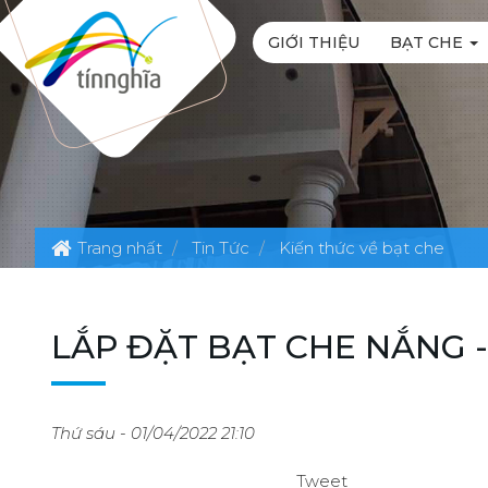
GIỚI THIỆU
BẠT CHE
Trang nhất
Tin Tức
Kiến thức về bạt che
LẮP ĐẶT BẠT CHE NẮNG 
Thứ sáu - 01/04/2022 21:10
Tweet