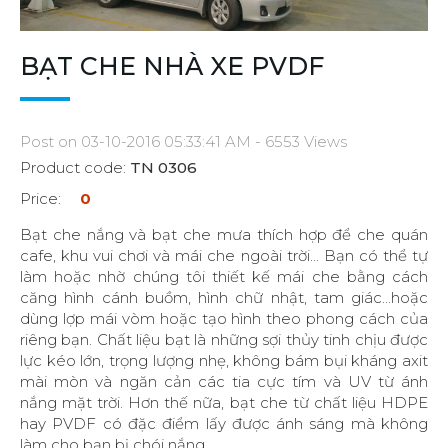
BẠT CHE NHÀ XE PVDF
Post on 03-10-2016 05:33:41 AM - 6553 Views
Product code:
TN 0306
Price:
0
Bạt che nắng và bạt che mưa thích hợp để che quán
cafe, khu vui chơi và mái che ngoài trời... Bạn có thể tự
làm hoặc nhờ chúng tôi thiết kế mái che bằng cách
căng hình cánh buồm, hình chữ nhật, tam giác...hoặc
dùng lợp mái vòm hoặc tạo hình theo phong cách của
riêng bạn. Chất liệu bạt là những sợi thủy tinh chịu được
lực kéo lớn, trọng lượng nhẹ, không bám bụi kháng axit
mài mòn và ngăn cản các tia cực tím và UV từ ánh
nắng mặt trời. Hơn thế nữa, bạt che từ chất liệu HDPE
hay PVDF có đặc điểm lấy được ánh sáng mà không
làm cho bạn bị chói nắng.