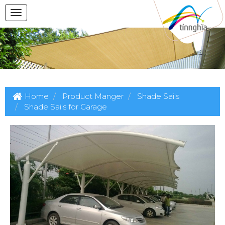
Home
Product Manger
Shade Sails
Shade Sails for Garage