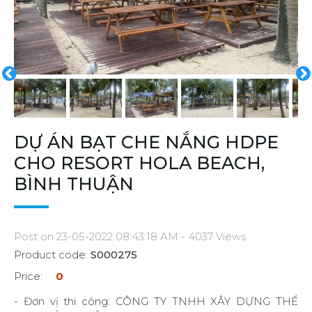
DỰ ÁN BẠT CHE NẮNG HDPE
CHO RESORT HOLA BEACH,
BÌNH THUẬN
Post on 23-05-2022 08:43:18 AM - 4037 Views
Product code:
S000275
Price:
0
- Đơn vị thi công: CÔNG TY TNHH XÂY DỰNG THỂ