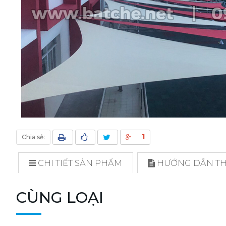
1
Chia sẻ:
CHI TIẾT SẢN PHẨM
HƯỚNG DẪN THI
CÙNG LOẠI