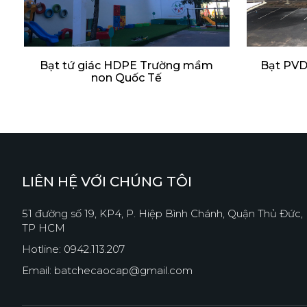
Bạt tứ giác HDPE Trường mầm
Bạt PVDF
non Quốc Tế
LIÊN HỆ VỚI CHÚNG TÔI
51 đường số 19, KP4, P. Hiệp Bình Chánh, Quận Thủ Đức,
TP HCM
Hotline: 0942.113.207
Email: batchecaocap@gmail.com