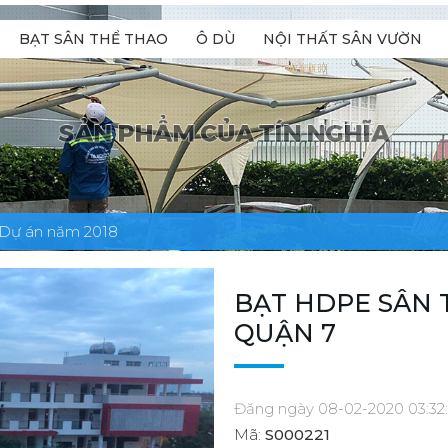
BẠT SÂN THỂ THAO
Ô DÙ
NỘI THẤT SÂN VƯỜN
Dự án năm 2018
BẠT HDPE SÂN
QUẬN 7
Đăng ngày 08-02-2020 03:32
Mã:
S000221