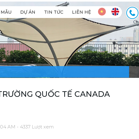
MẪU
DỰ ÁN
TIN TỨC
LIÊN HỆ
 TRƯỜNG QUỐC TẾ CANADA
:04 AM - 4337 Lượt xem