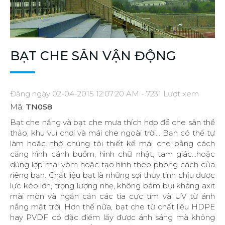
BẠT CHE SÂN VẬN ĐỘNG
Đăng ngày 02-04-2015 12:07:20 AM - 7231 Lượt xem
Mã:
TN058
Bạt che nắng và bạt che mưa thích hợp để che sân thể
thảo, khu vui chơi và mái che ngoài trời... Bạn có thể tự
làm hoặc nhờ chúng tôi thiết kế mái che bằng cách
căng hình cánh buồm, hình chữ nhật, tam giác...hoặc
dùng lợp mái vòm hoặc tạo hình theo phong cách của
riêng bạn. Chất liệu bạt là những sợi thủy tinh chịu được
lực kéo lớn, trọng lượng nhẹ, không bám bụi kháng axit
mài mòn và ngăn cản các tia cực tím và UV từ ánh
nắng mặt trời. Hơn thế nữa, bạt che từ chất liệu HDPE
hay PVDF có đặc điểm lấy được ánh sáng mà không