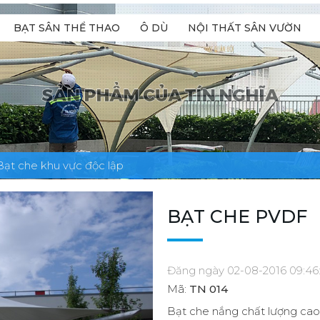
BẠT SÂN THỂ THAO
Ô DÙ
NỘI THẤT SÂN VƯỜN
Bạt che khu vực độc lập
BẠT CHE PVDF
Đăng ngày 02-08-2016 09:46
Mã:
TN 014
Bạt che nắng chất lượng cao