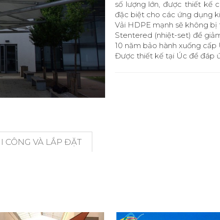
số lượng lớn, được thiết kế
đặc biệt cho các ứng dụng ki
Vải HDPE mạnh sẽ không bị 
Stentered (nhiệt-set) để giả
10 năm bảo hành xuống cấp U
Được thiết kế tại Úc để đáp 
 CÔNG VÀ LẮP ĐẶT