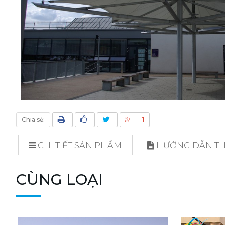
1
Chia sẻ:
CHI TIẾT SẢN PHẨM
HƯỚNG DẪN THI
CÙNG LOẠI