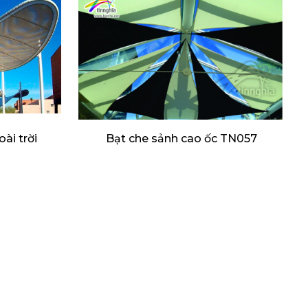
ài trời
Bạt che sảnh cao ốc TN057