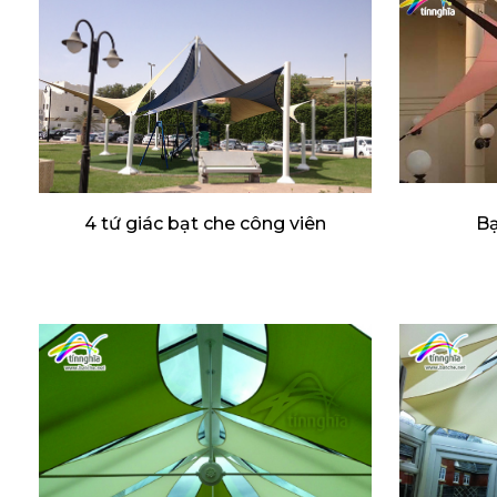
4 tứ giác bạt che công viên
Bạ