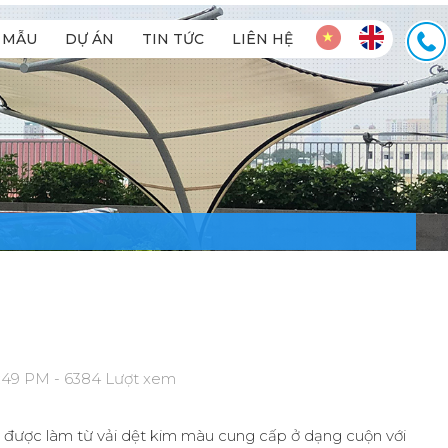
MẪU
DỰ ÁN
TIN TỨC
LIÊN HỆ
:49 PM - 6384 Lượt xem
 được làm từ vải dệt kim màu cung cấp ở dạng cuộn với