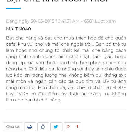
Đăng ngày 30-03-2015 10:41:31 AM - 6381 Lượt xem
Mã:
TN040
Bạt che nắng và bạt che mưa thích hợp để che quán
cafe, khu vui chơi và mái che ngoài trời... Bạn có thể tự
làm hoặc nhờ chúng tôi thiết kế mái che bằng cách
căng hình cánh buồm, hình chữ nhật, tam giác...hoặc
dùng lợp mái vòm hoặc tạo hình theo phong cách của
riêng bạn. Chất liệu bạt là những sợi thủy tinh chịu được
lực kéo lớn, trọng lượng nhẹ, không bám bụi kháng axit
mài mòn và ngăn cản các tia cực tím và UV từ ánh
nắng mặt trời. Hơn thế nữa, bạt che từ chất liệu HDPE
hay PVDF có đặc điểm lấy được ánh sáng mà không
làm cho bạn bị chói nắng.
1
Chia sẻ: