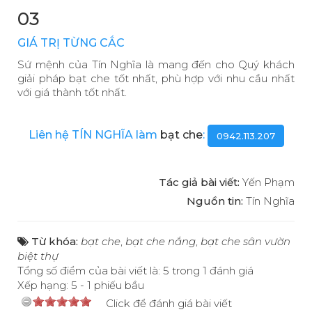
03
GIÁ TRỊ TỪNG CẮC
Sứ mệnh của Tín Nghĩa là mang đến cho Quý khách
giải pháp bạt che tốt nhất, phù hợp với nhu cầu nhất
với giá thành tốt nhất.
Liên hệ TÍN NGHĨA làm
bạt che
:
0942.113.207
Tác giả bài viết:
Yến Phạm
Nguồn tin:
Tín Nghĩa
Từ khóa:
bạt che
,
bạt che nắng
,
bạt che sân vườn
biệt thự
Tổng số điểm của bài viết là: 5 trong 1 đánh giá
Xếp hạng:
5
-
1
phiếu bầu
Click để đánh giá bài viết