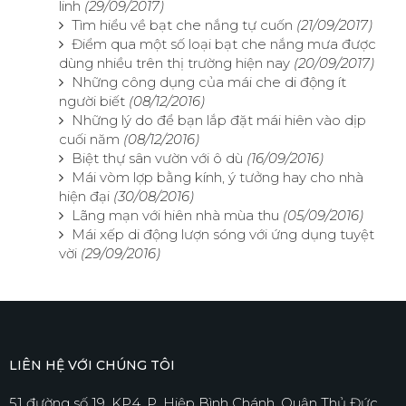
linh
(29/09/2017)
Tìm hiểu về bạt che nắng tự cuốn
(21/09/2017)
Điểm qua một số loại bạt che nắng mưa được
dùng nhiều trên thị trường hiện nay
(20/09/2017)
Những công dụng của mái che di động ít
người biết
(08/12/2016)
Những lý do để bạn lắp đặt mái hiên vào dịp
cuối năm
(08/12/2016)
Biệt thự sân vườn với ô dù
(16/09/2016)
Mái vòm lợp bằng kính, ý tưởng hay cho nhà
hiện đại
(30/08/2016)
Lãng mạn với hiên nhà mùa thu
(05/09/2016)
Mái xếp di động lượn sóng với ứng dụng tuyệt
vời
(29/09/2016)
LIÊN HỆ VỚI CHÚNG TÔI
51 đường số 19, KP4, P. Hiệp Bình Chánh, Quận Thủ Đức,